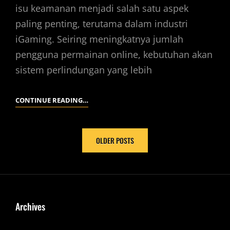
isu keamanan menjadi salah satu aspek
paling penting, terutama dalam industri
iGaming. Seiring meningkatnya jumlah
pengguna permainan online, kebutuhan akan
sistem perlindungan yang lebih
KELEBIHAN
CONTINUE READING…
SISTEM
KEAMANAN
Posts
TERBARU
OLDER POSTS
navigation
DI
LINK
ALTERNATIF
SLOT
Archives