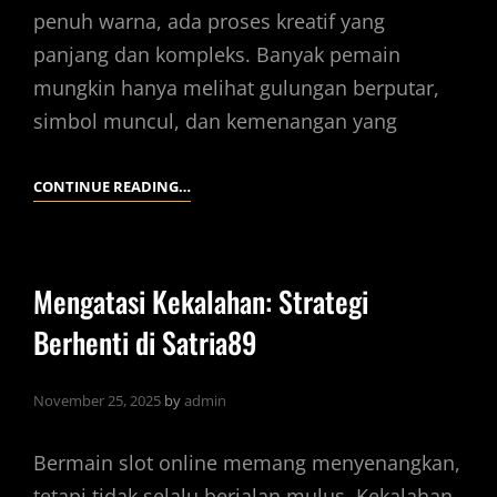
penuh warna, ada proses kreatif yang
panjang dan kompleks. Banyak pemain
mungkin hanya melihat gulungan berputar,
simbol muncul, dan kemenangan yang
BEHIND
CONTINUE READING…
THE
SCENES:
FEATURED
PROSES
Mengatasi Kekalahan: Strategi
PEMBUATAN
GAME
Berhenti di Satria89
SLOT
November 25, 2025
by
admin
Bermain slot online memang menyenangkan,
tetapi tidak selalu berjalan mulus. Kekalahan