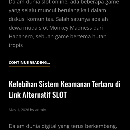
Dalam dunia slot online, ada beberapa game
yang selalu muncul berulang kali dalam
diskusi komunitas. Salah satunya adalah
dewa muda slot Monkey Madness dari
Habanero, sebuah game bertema hutan
tropis
KENAPA
CONTINUE READING…
SLOT
MONKEY
Kelebihan Sistem Keamanan Terbaru di
MADNESS
Link Alternatif SLOT
HABANERO
SERING
DIBAHAS
May 1, 2026
by
admin
DI
DEWAMUDA?
Dalam dunia digital yang terus berkembang,