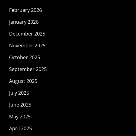
February 2026
January 2026
December 2025
November 2025
October 2025
September 2025
August 2025
July 2025
June 2025
May 2025
April 2025