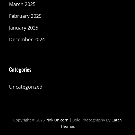
March 2025
February 2025
January 2025
December 2024
Categories
Uncategorized
Copyright © 2026
Pink Unicorn
|
Bold Photography By
Catch
Themes