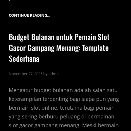
FITUR
CONTINUE READING…
FREE
SPIN
Budget Bulanan untuk Pemain Slot
DI
Gacor Gampang Menang: Template
LOL4D:
CARA
Sederhana
AKTIFKAN
DAN
November 27, 2025
by
admin
GUNAKAN
Mengatur budget bulanan adalah salah satu
keterampilan terpenting bagi siapa pun yang
bermain slot online, terutama bagi pemain
yang sering berburu peluang di permainan
slot gacor gampang menang. Meski bermain