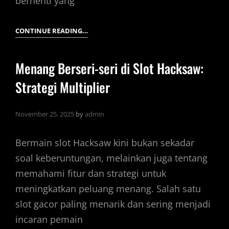
berhenti yang
MENGATASI
CONTINUE READING…
KEKALAHAN:
STRATEGI
Menang Berseri-seri di Slot Hacksaw:
BERHENTI
Strategi Multiplier
DI
SATRIA89
November 25, 2025
by
admin
Bermain slot Hacksaw kini bukan sekadar
soal keberuntungan, melainkan juga tentang
memahami fitur dan strategi untuk
meningkatkan peluang menang. Salah satu
slot gacor paling menarik dan sering menjadi
incaran pemain