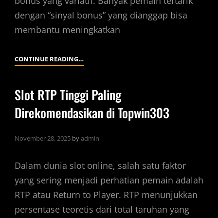
bonus yang variatif. Banyak pemain tertarik
dengan “sinyal bonus” yang dianggap bisa
membantu meningkatkan
RAHASIA
CONTINUE READING…
MENANG
DI
Slot RTP Tinggi Paling
SLOT
Direkomendasikan di Topwin303
BOLA:
ANALISIS
SINYAL
November 28, 2025
by
admin
BONUS
Dalam dunia slot online, salah satu faktor
yang sering menjadi perhatian pemain adalah
RTP atau Return to Player. RTP menunjukkan
persentase teoretis dari total taruhan yang