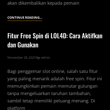
akan dikembalikan kepada pemain
SLOT
CONTINUE READING…
RTP
TINGGI
Fitur Free Spin di LOL4D: Cara Aktifkan
PALING
dan Gunakan
DIREKOMENDASIKAN
DI
TOPWIN303
November 28, 2025
by
admin
Bagi penggemar slot online, salah satu fitur
yang paling menarik adalah free spin. Fitur ini
memungkinkan pemain memutar gulungan
tanpa mengeluarkan taruhan tambahan,
sambil tetap memiliki peluang menang. Di
platform