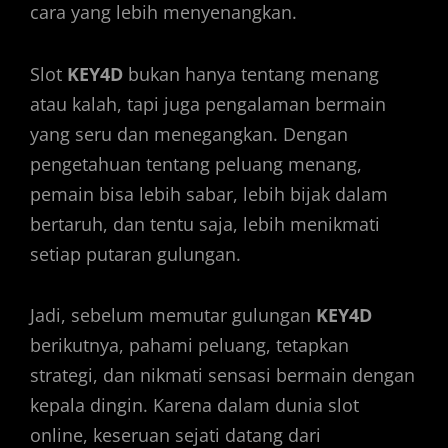
cara yang lebih menyenangkan.
Slot
KEY4D
bukan hanya tentang menang
atau kalah, tapi juga pengalaman bermain
yang seru dan menegangkan. Dengan
pengetahuan tentang peluang menang,
pemain bisa lebih sabar, lebih bijak dalam
bertaruh, dan tentu saja, lebih menikmati
setiap putaran gulungan.
Jadi, sebelum memutar gulungan
KEY4D
berikutnya, pahami peluang, tetapkan
strategi, dan nikmati sensasi bermain dengan
kepala dingin. Karena dalam dunia slot
online, keseruan sejati datang dari