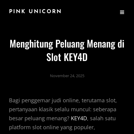
PINK UNICORN
Menghitung Peluang Menang di
Slot KEY4D
November 24, 2025
Bagi penggemar judi online, terutama slot,
pertanyaan klasik selalu muncul: seberapa
besar peluang menang?
KEY4D
, salah satu
platform slot online yang populer,