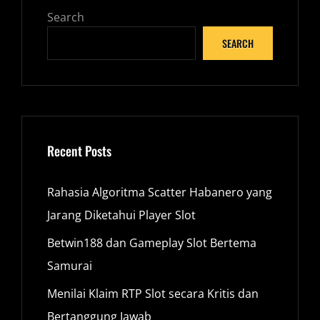
Search
SEARCH
Recent Posts
Rahasia Algoritma Scatter Habanero yang
Jarang Diketahui Player Slot
Betwin188 dan Gameplay Slot Bertema
Samurai
Menilai Klaim RTP Slot secara Kritis dan
Bertanggung Jawab