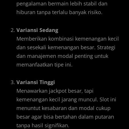
pengalaman bermain lebih stabil dan
hiburan tanpa terlalu banyak risiko.
Variansi Sedang
Memberikan kombinasi kemenangan kecil
dan sesekali kemenangan besar. Strategi
dan manajemen modal penting untuk
memanfaatkan tipe ini.
Variansi Tinggi
Menawarkan jackpot besar, tapi
kemenangan kecil jarang muncul. Slot ini
menuntut kesabaran dan modal cukup
besar agar bisa bertahan dalam putaran
tanpa hasil signifikan.