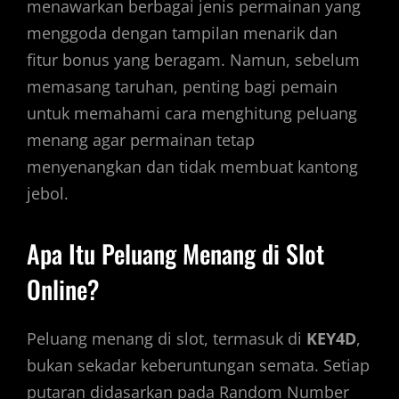
menawarkan berbagai jenis permainan yang
menggoda dengan tampilan menarik dan
fitur bonus yang beragam. Namun, sebelum
memasang taruhan, penting bagi pemain
untuk memahami cara menghitung peluang
menang agar permainan tetap
menyenangkan dan tidak membuat kantong
jebol.
Apa Itu Peluang Menang di Slot
Online?
Peluang menang di slot, termasuk di
KEY4D
,
bukan sekadar keberuntungan semata. Setiap
putaran didasarkan pada Random Number