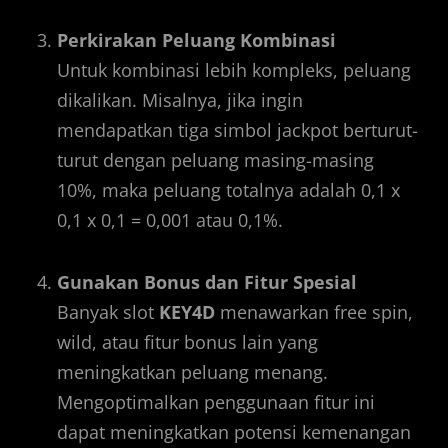
Perkirakan Peluang Kombinasi
Untuk kombinasi lebih kompleks, peluang
dikalikan. Misalnya, jika ingin
mendapatkan tiga simbol jackpot berturut-
turut dengan peluang masing-masing
10%, maka peluang totalnya adalah 0,1 x
0,1 x 0,1 = 0,001 atau 0,1%.
Gunakan Bonus dan Fitur Spesial
Banyak slot
KEY4D
menawarkan free spin,
wild, atau fitur bonus lain yang
meningkatkan peluang menang.
Mengoptimalkan penggunaan fitur ini
dapat meningkatkan potensi kemenangan