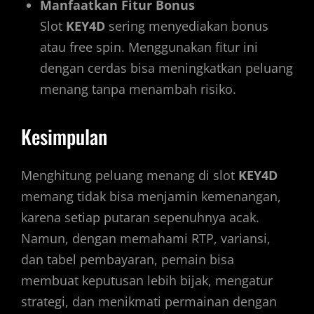
Manfaatkan Fitur Bonus
Slot
KEY4D
sering menyediakan bonus
atau free spin. Menggunakan fitur ini
dengan cerdas bisa meningkatkan peluang
menang tanpa menambah risiko.
Kesimpulan
Menghitung peluang menang di slot
KEY4D
memang tidak bisa menjamin kemenangan,
karena setiap putaran sepenuhnya acak.
Namun, dengan memahami RTP, variansi,
dan tabel pembayaran, pemain bisa
membuat keputusan lebih bijak, mengatur
strategi, dan menikmati permainan dengan