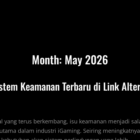
Month:
May 2026
stem Keamanan Terbaru di Link Alte
al yang terus berkembang, isu keamanan menjadi sal
erutama dalam industri iGaming. Seiring meningkatn