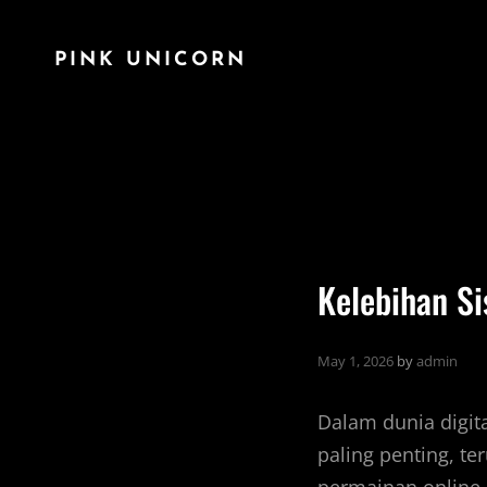
PINK UNICORN
Kelebihan Si
May 1, 2026
by
admin
Dalam dunia digit
paling penting, t