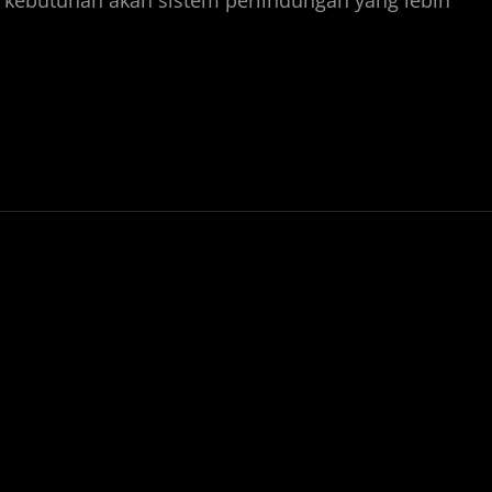
 kebutuhan akan sistem perlindungan yang lebih
ELEBIHAN
STEM
EAMANAN
ERBARU
INK
LTERNATIF
LOT