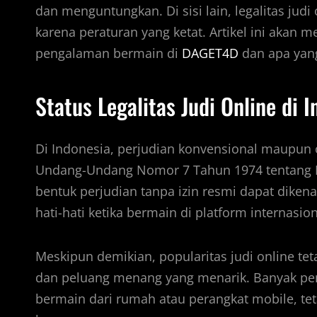
dan menguntungkan. Di sisi lain, legalitas jud
karena peraturan yang ketat. Artikel ini aka
pengalaman bermain di
DAGET4D
dan apa yang
Status Legalitas Judi Online di 
Di Indonesia, perjudian konvensional maupun o
Undang-Undang Nomor 7 Tahun 1974 tentang P
bentuk perjudian tanpa izin resmi dapat diken
hati-hati ketika bermain di platform internasi
Meskipun demikian, popularitas judi online te
dan peluang menang yang menarik. Banyak pe
bermain dari rumah atau perangkat mobile, tet