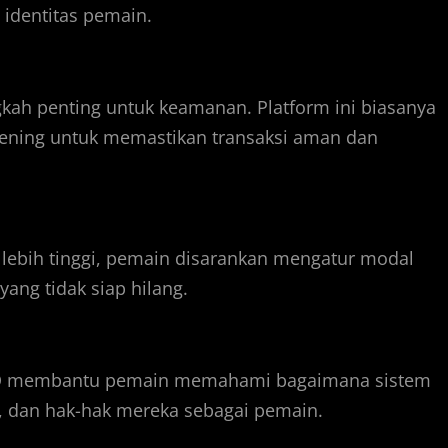
identitas pemain.
kah penting untuk keamanan. Platform ini biasanya
ening untuk memastikan transaksi aman dan
lebih tinggi, pemain disarankan mengatur modal
ang tidak siap hilang.
T4D membantu pemain memahami bagaimana sistem
, dan hak-hak mereka sebagai pemain.