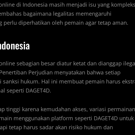
i online di Indonesia masih menjadi isu yang komplek
n membahas bagaimana legalitas memengaruhi
 perlu diperhatikan oleh pemain agar tetap aman.
Indonesia
nline sebagian besar diatur ketat dan dianggap ilega
enertiban Perjudian menyatakan bahwa setiap
ai sanksi hukum. Hal ini membuat pemain harus ekstr
onal seperti DAGET4D.
tap tinggi karena kemudahan akses, variasi permainan
main menggunakan platform seperti DAGET4D untuk
api tetap harus sadar akan risiko hukum dan