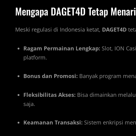
Mengapa DAGET4D Tetap Menar
Meski regulasi di Indonesia ketat,
DAGET4D
tet
Ragam Permainan Lengkap:
Slot, ION Casi
platform.
Bonus dan Promosi:
Banyak program mena
Fleksibilitas Akses:
Bisa dimainkan melalui
saja.
Keamanan Transaksi:
Sistem enkripsi me