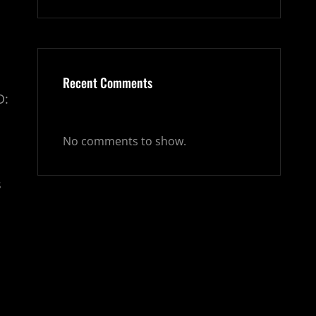
Recent Comments
D:
No comments to show.
s