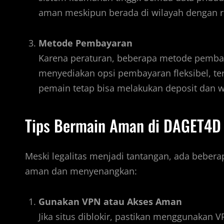
aman meskipun berada di wilayah dengan re
Metode Pembayaran
Karena peraturan, beberapa metode pemba
menyediakan opsi pembayaran fleksibel, ter
pemain tetap bisa melakukan deposit dan 
Tips Bermain Aman di DAGET4D
Meski legalitas menjadi tantangan, ada beber
aman dan menyenangkan:
Gunakan VPN atau Akses Aman
Jika situs diblokir, pastikan menggunakan