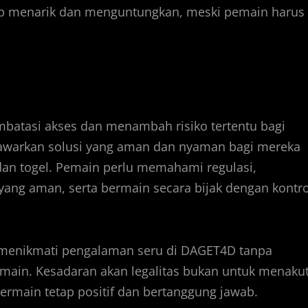
p menarik dan menguntungkan, meski pemain harus
mbatasi akses dan menambah risiko tertentu bagi
arkan solusi yang aman dan nyaman bagi mereka
 dan togel. Pemain perlu memahami regulasi,
ng aman, serta bermain secara bijak dengan kontro
a menikmati pengalaman seru di DAGET4D tanpa
in. Kesadaran akan legalitas bukan untuk menakut
ermain tetap positif dan bertanggung jawab.