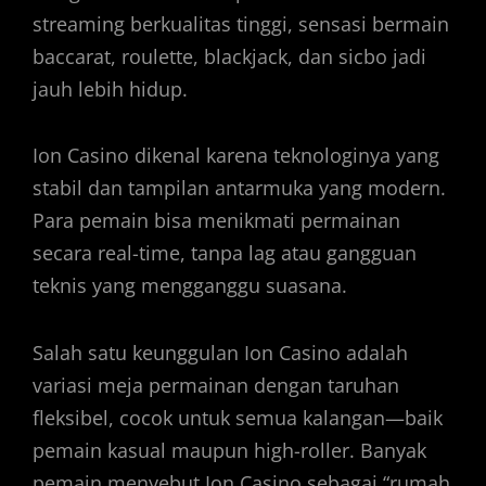
streaming berkualitas tinggi, sensasi bermain
baccarat, roulette, blackjack, dan sicbo jadi
jauh lebih hidup.
Ion Casino dikenal karena teknologinya yang
stabil dan tampilan antarmuka yang modern.
Para pemain bisa menikmati permainan
secara real-time, tanpa lag atau gangguan
teknis yang mengganggu suasana.
Salah satu keunggulan Ion Casino adalah
variasi meja permainan dengan taruhan
fleksibel, cocok untuk semua kalangan—baik
pemain kasual maupun high-roller. Banyak
pemain menyebut Ion Casino sebagai “rumah