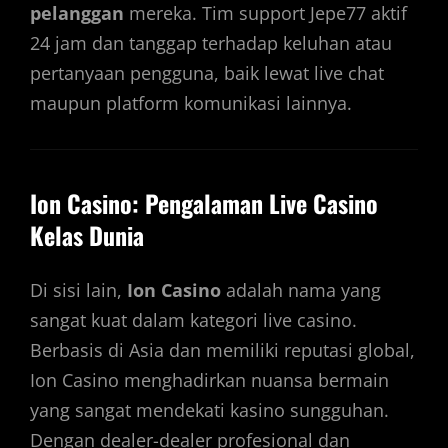
pelanggan
mereka. Tim support Jepe77 aktif
24 jam dan tanggap terhadap keluhan atau
pertanyaan pengguna, baik lewat live chat
maupun platform komunikasi lainnya.
Ion Casino: Pengalaman Live Casino
Kelas Dunia
Di sisi lain,
Ion Casino
adalah nama yang
sangat kuat dalam kategori live casino.
Berbasis di Asia dan memiliki reputasi global,
Ion Casino menghadirkan nuansa bermain
yang sangat mendekati kasino sungguhan.
Dengan dealer-dealer profesional dan