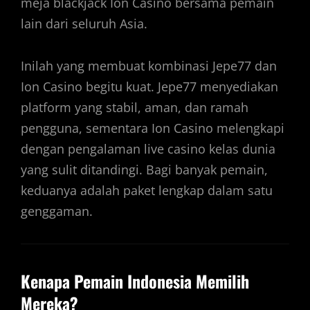
meja blackjack Ion Casino bersama pemain
lain dari seluruh Asia.
Inilah yang membuat kombinasi Jepe77 dan
Ion Casino begitu kuat. Jepe77 menyediakan
platform yang stabil, aman, dan ramah
pengguna, sementara Ion Casino melengkapi
dengan pengalaman live casino kelas dunia
yang sulit ditandingi. Bagi banyak pemain,
keduanya adalah paket lengkap dalam satu
genggaman.
Kenapa Pemain Indonesia Memilih
Mereka?