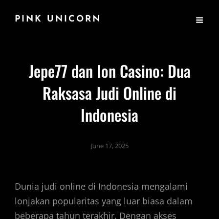
PINK UNICORN
Jepe77 dan Ion Casino: Dua
Raksasa Judi Online di
Indonesia
June 17, 2025
Dunia judi online di Indonesia mengalami
lonjakan popularitas yang luar biasa dalam
beberapa tahun terakhir. Dengan akses