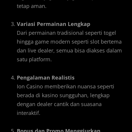
tetap aman.
Variasi Permainan Lengkap
Dari permainan tradisional seperti togel
hingga game modern seperti slot bertema
dan live dealer, semua bisa diakses dalam
satu platform.
Pengalaman Realistis
Ion Casino memberikan nuansa seperti
berada di kasino sungguhan, lengkap
dengan dealer cantik dan suasana
interaktif.
Bonus dan Promo Menggiurkan