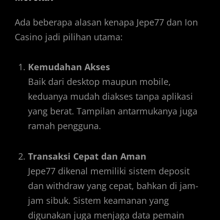
Ada beberapa alasan kenapa Jepe77 dan Ion
Casino jadi pilihan utama:
Kemudahan Akses
Baik dari desktop maupun mobile,
keduanya mudah diakses tanpa aplikasi
yang berat. Tampilan antarmukanya juga
ramah pengguna.
Transaksi Cepat dan Aman
Jepe77 dikenal memiliki sistem deposit
dan withdraw yang cepat, bahkan di jam-
jam sibuk. Sistem keamanan yang
digunakan juga menjaga data pemain