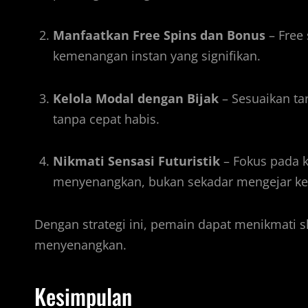
Manfaatkan Free Spins dan Bonus
– Free
kemenangan instan yang signifikan.
Kelola Modal dengan Bijak
– Sesuaikan ta
tanpa cepat habis.
Nikmati Sensasi Futuristik
– Fokus pada k
menyenangkan, bukan sekadar mengejar k
Dengan strategi ini, pemain dapat menikmati s
menyenangkan.
Kesimpulan