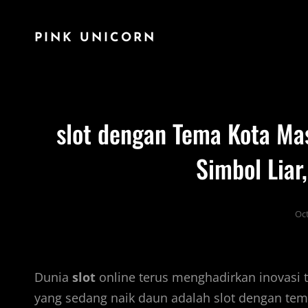
PINK UNICORN
slot dengan Tema Kota Ma
Simbol Liar
Oc
Dunia
slot
online terus menghadirkan inovasi 
yang sedang naik daun adalah slot dengan te