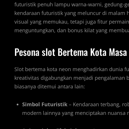
futuristik penuh lampu warna-warni, gedung-ge
kendaraan futuristik yang meluncur di malam 
visual yang memukau, tetapi juga fitur permai
menguntungkan, dan bonus kilat yang membuat
Pesona slot Bertema Kota Masa
Slot bertema kota neon menghadirkan dunia fu
kreativitas digabungkan menjadi pengalaman 
biasanya ditemui antara lain:
Simbol Futuristik
– Kendaraan terbang, rob
modern lainnya yang menciptakan nuansa 