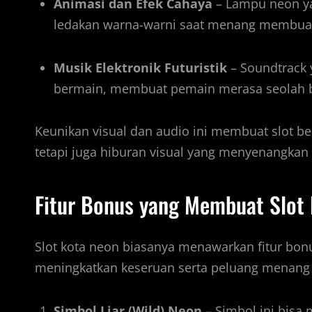
Animasi dan Efek Cahaya
– Lampu neon yan
ledakan warna-warni saat menang membuat 
Musik Elektronik Futuristik
– Soundtrack
bermain, membuat pemain merasa seolah b
Keunikan visual dan audio ini membuat slot b
tetapi juga hiburan visual yang menyenangkan 
Fitur Bonus yang Membuat Slot 
Slot kota neon biasanya menawarkan fitur bonus 
meningkatkan keseruan serta peluang menang
Simbol Liar (Wild) Neon
– Simbol ini bisa