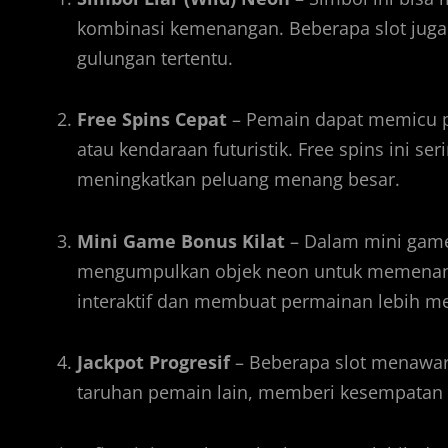
kombinasi kemenangan. Beberapa slot juga
gulungan tertentu.
Free Spins Cepat
– Pemain dapat memicu pu
atau kendaraan futuristik. Free spins ini s
meningkatkan peluang menang besar.
Mini Game Bonus Kilat
– Dalam mini game
mengumpulkan objek neon untuk memenangk
interaktif dan membuat permainan lebih m
Jackpot Progresif
– Beberapa slot menawark
taruhan pemain lain, memberi kesempatan 