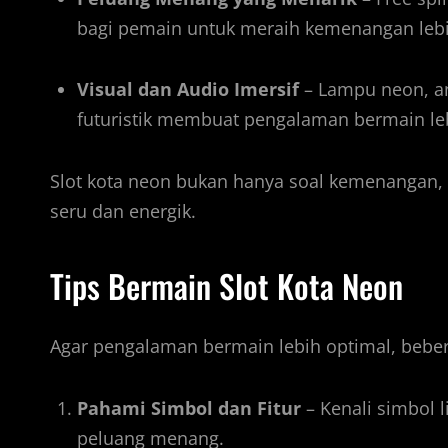
bagi pemain untuk meraih kemenangan lebi
Visual dan Audio Imersif
– Lampu neon, an
futuristik membuat pengalaman bermain 
Slot kota neon bukan hanya soal kemenangan, t
seru dan energik.
Tips Bermain Slot Kota Neon
Agar pengalaman bermain lebih optimal, bebera
Pahami Simbol dan Fitur
– Kenali simbol 
peluang menang.