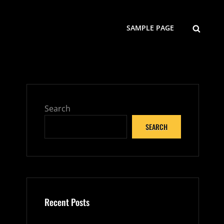
SEARCH
SAMPLE PAGE
Search
SEARCH
Recent Posts