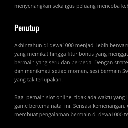
menyenangkan sekaligus peluang mencoba keb
Penutup
Akhir tahun di dewa1000 menjadi lebih berwar
yang memikat hingga fitur bonus yang mengg
bermain yang seru dan berbeda. Dengan strate
dan menikmati setiap momen, sesi bermain Sw
yang tak terlupakan.
Bagi pemain slot online, tidak ada waktu yan
game bertema natal ini. Sensasi kemenangan, e
membuat pengalaman bermain di dewa1000 te