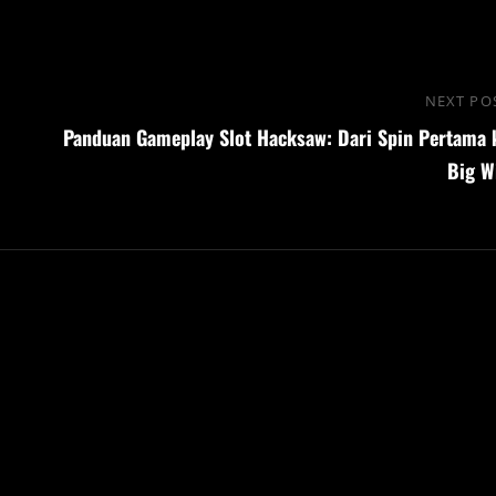
NEXT PO
Panduan Gameplay Slot Hacksaw: Dari Spin Pertama 
Big W