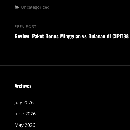
Categories
Uncategorized
Post
PREV POST
Previous
navigation
Review: Paket Bonus Mingguan vs Bulanan di CIPIT88
Post
Archives
July 2026
June 2026
May 2026